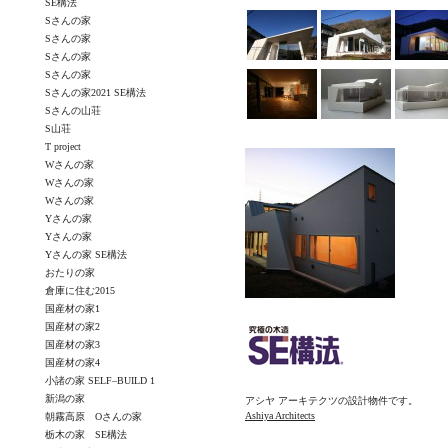
SE構法
Sさんの家
Sさんの家
Sさんの家
Sさんの家
Sさんの家2021 SE構法
Sさんの山荘
S山荘
T project
Wさんの家
Wさんの家
Wさんの家
Yさんの家
Yさんの家
Yさんの家 SE構法
おたりの家
倉庫に住む2015
国産材の家1
国産材の家2
国産材の家3
国産材の家4
小諸の家 SELF–BUILD 1
新潟の家
アシヤ アーキテクツの設計物件です。
Ashiya Architects
朝霧高原 Oさんの家
栃木の家 SE構法