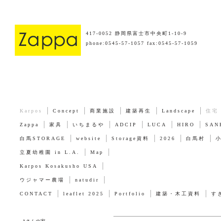
417-0052 静岡県富士市中央町1-10-9
phone:0545-57-1057 fax:0545-57-1059
Karpos
Concept
商業施設
建築再生
Landscape
住宅
Zappa
家具
いちまるや
ADCIP
LUCA
HIRO
SAN
白馬STORAGE
website
Storage資料
2026
白馬村
立夏幼稚園 in L.A.
Map
Karpos Kosakusho USA
ウジャマー農場
natudir
CONTACT
leaflet 2025
Portfolio
建築・木工資料
す