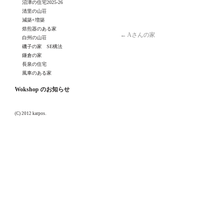
沼津の住宅2025-26
清里の山荘
減築+増築
焙煎器のある家
←
Aさんの家
白州の山荘
磯子の家 SE構法
鎌倉の家
長泉の住宅
風車のある家
Wokshop のお知らせ
(C) 2012 karpos.