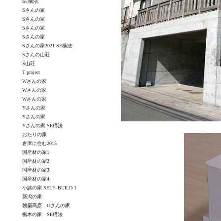
SE構法
Sさんの家
Sさんの家
Sさんの家
Sさんの家
Sさんの家2021 SE構法
Sさんの山荘
S山荘
T project
Wさんの家
Wさんの家
Wさんの家
Yさんの家
Yさんの家
Yさんの家 SE構法
おたりの家
倉庫に住む2015
国産材の家1
国産材の家2
国産材の家3
国産材の家4
小諸の家 SELF–BUILD 1
新潟の家
朝霧高原 Oさんの家
栃木の家 SE構法