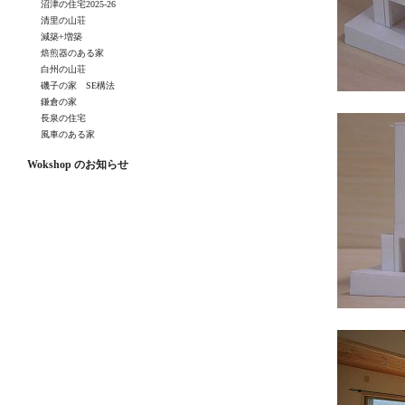
沼津の住宅2025-26
清里の山荘
減築+増築
焙煎器のある家
白州の山荘
磯子の家 SE構法
鎌倉の家
長泉の住宅
風車のある家
Wokshop のお知らせ