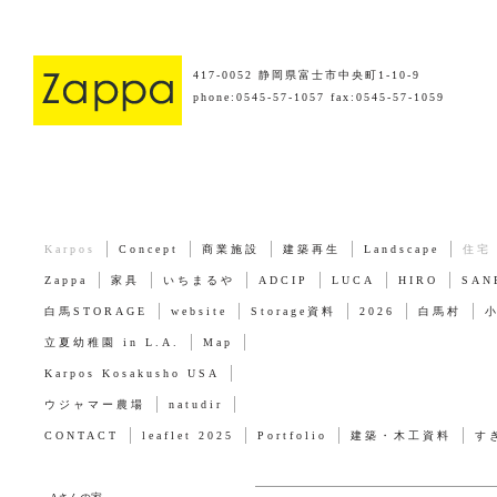
417-0052 静岡県富士市中央町1-10-9
phone:0545-57-1057 fax:0545-57-1059
Karpos
Concept
商業施設
建築再生
Landscape
住宅
Zappa
家具
いちまるや
ADCIP
LUCA
HIRO
SAN
白馬STORAGE
website
Storage資料
2026
白馬村
立夏幼稚園 in L.A.
Map
Karpos Kosakusho USA
ウジャマー農場
natudir
CONTACT
leaflet 2025
Portfolio
建築・木工資料
す