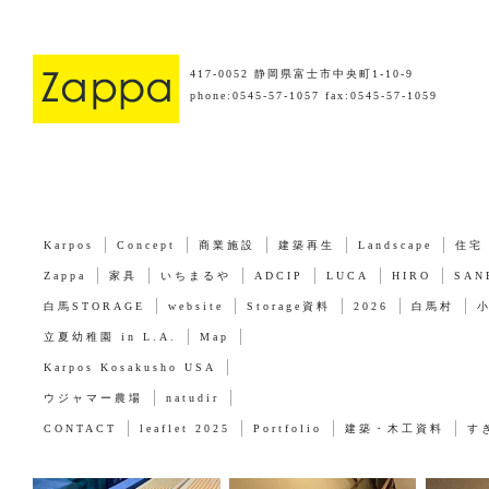
417-0052 静岡県富士市中央町1-10-9
phone:0545-57-1057 fax:0545-57-1059
Karpos
Concept
商業施設
建築再生
Landscape
住宅
Zappa
家具
いちまるや
ADCIP
LUCA
HIRO
SAN
白馬STORAGE
website
Storage資料
2026
白馬村
立夏幼稚園 in L.A.
Map
Karpos Kosakusho USA
ウジャマー農場
natudir
CONTACT
leaflet 2025
Portfolio
建築・木工資料
す