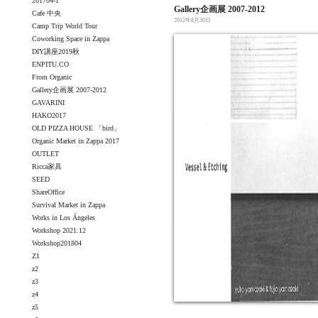
201704-1
Gallery企画展 2007-2012
Cafe 中央
2012年8月30日
Camp Trip World Tour
Coworking Space in Zappa
DIY講座2019秋
ENPITU.CO
From Organic
Gallery企画展 2007-2012
GAVARINI
HAKO2017
OLD PIZZA HOUSE 「bird」
Organic Market in Zappa 2017
OUTLET
Ricca家具
SEED
ShareOffice
Survival Market in Zappa
Works in Los Ángeles
Workshop 2021.12
Workshop201804
Z1
z2
z3
z4
z5