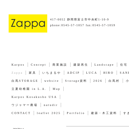
417-0052 静岡県富士市中央町1-10-9
phone:0545-57-1057 fax:0545-57-1059
Karpos
Concept
商業施設
建築再生
Landscape
住宅
Zappa
家具
いちまるや
ADCIP
LUCA
HIRO
SAN
白馬STORAGE
website
Storage資料
2026
白馬村
立夏幼稚園 in L.A.
Map
Karpos Kosakusho USA
ウジャマー農場
natudir
CONTACT
leaflet 2025
Portfolio
建築・木工資料
す