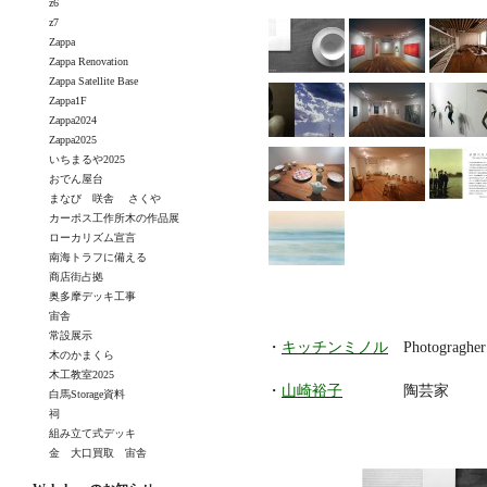
z6
z7
Zappa
Zappa Renovation
Zappa Satellite Base
Zappa1F
Zappa2024
Zappa2025
いちまるや2025
おでん屋台
まなび 咲舎 さくや
カーポス工作所木の作品展
ローカリズム宣言
南海トラフに備える
商店街占拠
奥多摩デッキ工事
宙舎
常設展示
・
キッチンミノル
Photogragher
木のかまくら
木工教室2025
・
山崎裕子
陶芸家
白馬Storage資料
祠
組み立て式デッキ
金 大口買取 宙舎