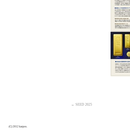
←
SEED 2025
(C) 2012 karpos.