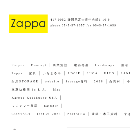
417-0052 静岡県富士市中央町1-10-9
phone:0545-57-1057 fax:0545-57-1059
Karpos
Concept
商業施設
建築再生
Landscape
住宅
Zappa
家具
いちまるや
ADCIP
LUCA
HIRO
SAN
白馬STORAGE
website
Storage資料
2026
白馬村
立夏幼稚園 in L.A.
Map
Karpos Kosakusho USA
ウジャマー農場
natudir
CONTACT
leaflet 2025
Portfolio
建築・木工資料
す