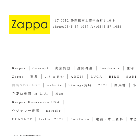
417-0052 静岡県富士市中央町1-10-9
phone:0545-57-1057 fax:0545-57-1059
Karpos
Concept
商業施設
建築再生
Landscape
住宅
Zappa
家具
いちまるや
ADCIP
LUCA
HIRO
SAN
白馬STORAGE
website
Storage資料
2026
白馬村
立夏幼稚園 in L.A.
Map
Karpos Kosakusho USA
ウジャマー農場
natudir
CONTACT
leaflet 2025
Portfolio
建築・木工資料
す