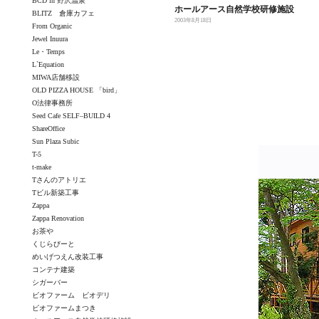
BCD in 野沢温泉
ホールアース自然学校研修施設
BLITZ 倉庫カフェ
2003年8月18日
From Organic
Jewel Inuura
Le・Temps
L`Equation
MIWA店舗移設
OLD PIZZA HOUSE 「bird」
O法律事務所
Seed Cafe SELF–BUILD 4
ShareOffice
Sun Plaza Subic
T-5
t-make
Tさんのアトリエ
Tビル新築工事
Zappa
Zappa Renovation
お茶や
くじらびーと
めいげつえん改装工事
コンテナ建築
シガーバー
ビオファーム ビオデリ
ビオファームまつき