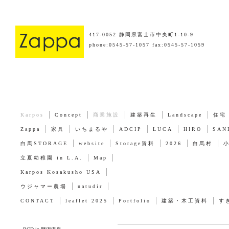
417-0052 静岡県富士市中央町1-10-9
phone:0545-57-1057 fax:0545-57-1059
Karpos
Concept
商業施設
建築再生
Landscape
住宅
Zappa
家具
いちまるや
ADCIP
LUCA
HIRO
SAN
白馬STORAGE
website
Storage資料
2026
白馬村
立夏幼稚園 in L.A.
Map
Karpos Kosakusho USA
ウジャマー農場
natudir
CONTACT
leaflet 2025
Portfolio
建築・木工資料
す