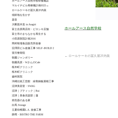
ホールアース自然学校研修施設
マルイチビル再稼働計画0325→
ロールケーキの冨久屋2F内装
傾斜地を生かす
器音
大断面木造 in Asagiri
ホールアース自然学校
富士吉原商店街・ピロシキ店舗
富士市のまちなかを再生する
小田原医院計画2016
岡村牧場食品販売所改修
旧澤田ビル改修工事 SELF–BUILD 2
望月整骨院
←
ロールケーキの冨久屋2F内装
朝霧ジャンボリー
朝霧高原・WさんのCafe
桜木町クリニック
桜木町クリニック
歯科医院
沖縄伝統工芸館 緑青銅板屋根工事
沼津美容室・SWAG
沼津｜ブティック｜Rui
沼津｜美食倶楽部｜蓮
焙煎器のある家
白馬 Storage
立夏幼稚園L.A. 改修工事
静岡・BISTRO THE FARM