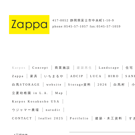
417-0052 静岡県富士市中央町1-10-9
phone:0545-57-1057 fax:0545-57-1059
Karpos
Concept
商業施設
建築再生
Landscape
住宅
Zappa
家具
いちまるや
ADCIP
LUCA
HIRO
SAN
白馬STORAGE
website
Storage資料
2026
白馬村
立夏幼稚園 in L.A.
Map
Karpos Kosakusho USA
ウジャマー農場
natudir
CONTACT
leaflet 2025
Portfolio
建築・木工資料
す