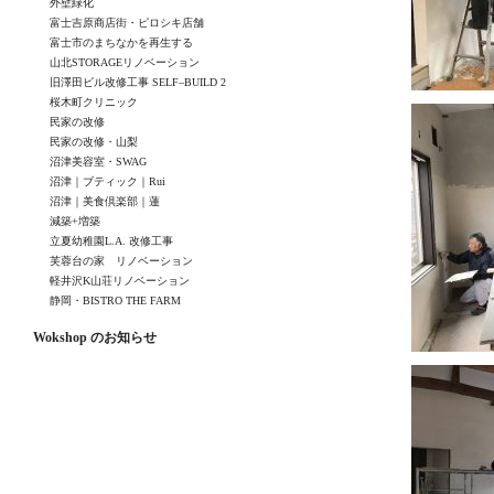
外壁緑化
富士吉原商店街・ピロシキ店舗
富士市のまちなかを再生する
山北STORAGEリノベーション
旧澤田ビル改修工事 SELF–BUILD 2
桜木町クリニック
民家の改修
民家の改修・山梨
沼津美容室・SWAG
沼津｜ブティック｜Rui
沼津｜美食倶楽部｜蓮
減築+増築
立夏幼稚園L.A. 改修工事
芙蓉台の家 リノベーション
軽井沢K山荘リノベーション
静岡・BISTRO THE FARM
Wokshop のお知らせ