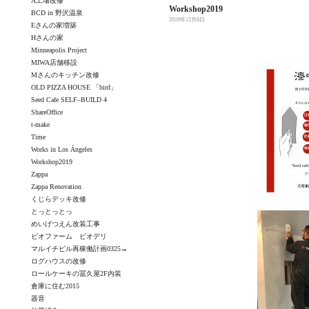
A工場改修
Workshop2019
BCD in 野沢温泉
2019年12月8日
Eさんの家増築
Hさんの家
Minneapolis Project
MIWA店舗移設
Mさんのキッチン改修
OLD PIZZA HOUSE 「bird」
Seed Cafe SELF–BUILD 4
ShareOffice
t-make
Time
Works in Los Ángeles
Workshop2019
Zappa
Zappa Renovation
くじらデッキ改修
とっとっとっ
めいげつえん改装工事
ビオファーム ビオデリ
マルイチビル再稼働計画0325→
ログハウスの改修
ロールケーキの冨久屋2F内装
倉庫に住む2015
器音