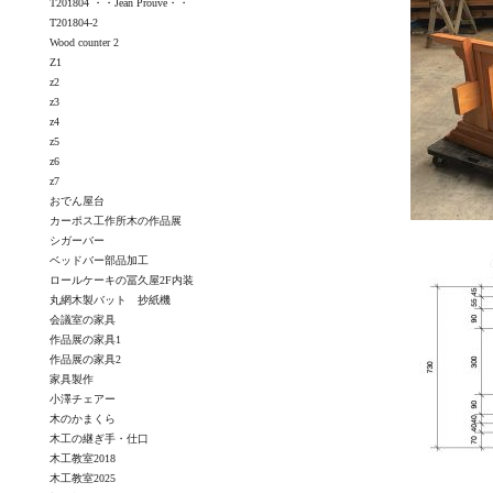
T201804 ・・Jean Prouvé・・
T201804-2
Wood counter 2
Z1
z2
z3
z4
z5
z6
z7
おでん屋台
カーポス工作所木の作品展
シガーバー
ベッドバー部品加工
ロールケーキの冨久屋2F内装
丸網木製バット 抄紙機
会議室の家具
作品展の家具1
作品展の家具2
家具製作
小澤チェアー
木のかまくら
木工の継ぎ手・仕口
木工教室2018
木工教室2025