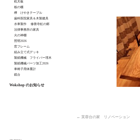
机天板
栃の櫃
欅 けやきテーブル
歯科医院家具＆木製建具
水車製作 修善寺虹の郷
法律事務所の家具
火の神棚
照明2026
窓フレーム
組み立て式デッキ
製紙機械 フライバー埋木
製紙機械パーツ加工2026
車椅子用体重計
鏡台
Wokshop のお知らせ
←
芙蓉台の家 リノベーション