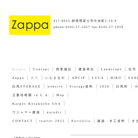
417-0052 静岡県富士市中央町1-10-9
phone:0545-57-1057 fax:0545-57-1059
Karpos
Concept
商業施設
建築再生
Landscape
住宅
Zappa
家具
いちまるや
ADCIP
LUCA
HIRO
SAN
白馬STORAGE
website
Storage資料
2026
白馬村
立夏幼稚園 in L.A.
Map
Karpos Kosakusho USA
ウジャマー農場
natudir
CONTACT
leaflet 2025
Portfolio
建築・木工資料
す