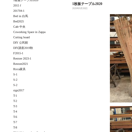
1枚板テーブル2020
1枚板テーブル2020
2015 f
2020年9月30日
201704-1
Bed in 白馬
Bed2025
Cafe 中央
Coworking Space in Zappa
Cutting board
DIY 公民館
DIY講座2019秋
F2015-1
Restore 2023-1
Restore2021
Ricca家具
S-1
S-2
S-2
sign2017
T-1
T-2
T-3
T-4
T-6
T-7
T-8