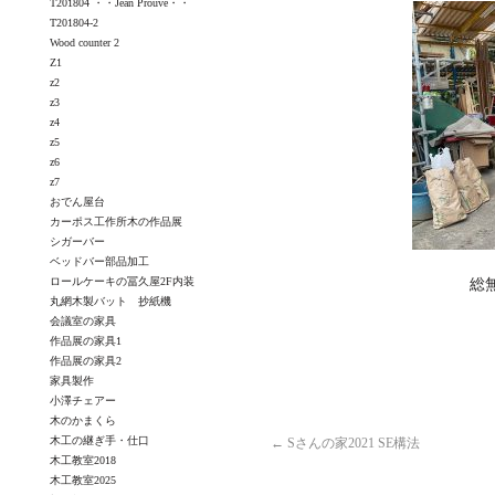
T201804 ・・Jean Prouvé・・
T201804-2
Wood counter 2
Z1
z2
z3
z4
z5
z6
z7
おでん屋台
カーポス工作所木の作品展
シガーバー
ベッドバー部品加工
ロールケーキの冨久屋2F内装
総
丸網木製バット 抄紙機
会議室の家具
作品展の家具1
作品展の家具2
家具製作
小澤チェアー
木のかまくら
木工の継ぎ手・仕口
←
Sさんの家2021 SE構法
木工教室2018
木工教室2025