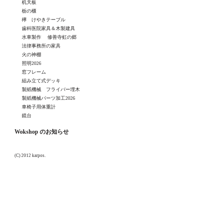
机天板
栃の櫃
欅 けやきテーブル
歯科医院家具＆木製建具
水車製作 修善寺虹の郷
法律事務所の家具
火の神棚
照明2026
窓フレーム
組み立て式デッキ
製紙機械 フライバー埋木
製紙機械パーツ加工2026
車椅子用体重計
鏡台
Wokshop のお知らせ
(C) 2012 karpos.