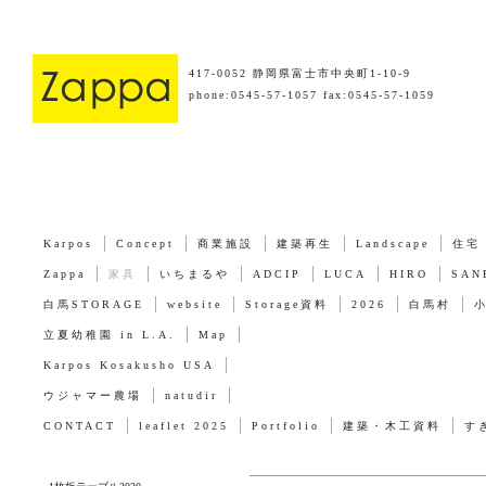
417-0052 静岡県富士市中央町1-10-9
phone:0545-57-1057 fax:0545-57-1059
Karpos
Concept
商業施設
建築再生
Landscape
住宅
Zappa
家具
いちまるや
ADCIP
LUCA
HIRO
SAN
白馬STORAGE
website
Storage資料
2026
白馬村
立夏幼稚園 in L.A.
Map
Karpos Kosakusho USA
ウジャマー農場
natudir
CONTACT
leaflet 2025
Portfolio
建築・木工資料
す