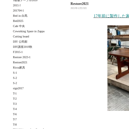
1枚板テーブル2020
Restore2021
2015 f
2021年12月23日
201704-1
17年前に製作した家
Bed in 白馬
Bed2025
Cafe 中央
Coworking Space in Zappa
Cutting board
DIY 公民館
DIY講座2019秋
F2015-1
Restore 2023-1
Restore2021
Ricca家具
S-1
S-2
S-2
sign2017
T-1
T-2
T-3
T-4
T-6
T-7
T-8