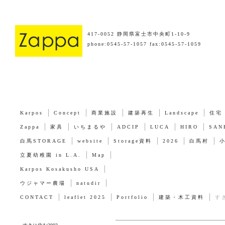
417-0052 静岡県富士市中央町1-10-9
phone:0545-57-1057 fax:0545-57-1059
Karpos
Concept
商業施設
建築再生
Landscape
住宅
Zappa
家具
いちまるや
ADCIP
LUCA
HIRO
SAN
白馬STORAGE
website
Storage資料
2026
白馬村
立夏幼稚園 in L.A.
Map
Karpos Kosakusho USA
ウジャマー農場
natudir
CONTACT
leaflet 2025
Portfolio
建築・木工資料
す